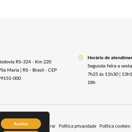
Horário de atendime
Rodovia RS-324 - Km 220
Segunda-feira a sexta
ila Maria | RS - Brasil - CEP
7h25 às 11h30 | 13h1
99155-000
18h
Aceitar
mações Úteis
Onde Comprar
Política privacidade
Política cookies