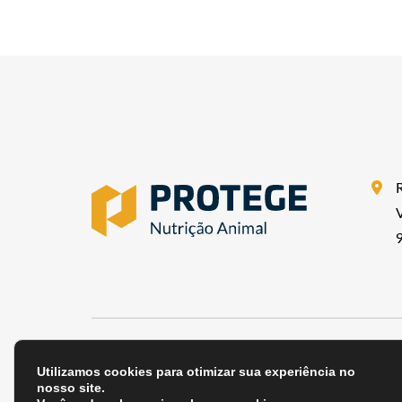
V
Utilizamos cookies para otimizar sua experiência no
Home
Nossa Empresa
Linha de Produtos
Infor
nosso site.