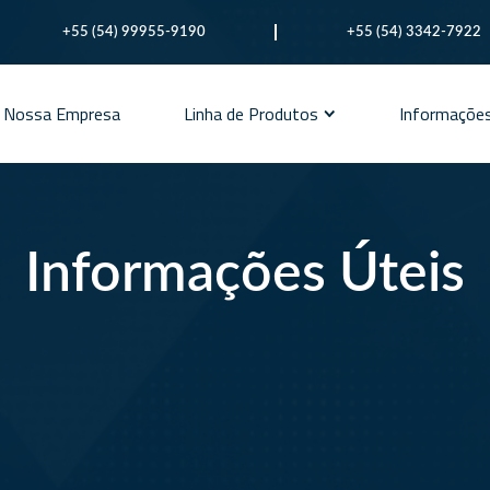
+55 (54) 99955-9190
+55 (54) 3342-7922
Nossa Empresa
Linha de Produtos
Informações
Avetege
Bovitege
Informações Úteis
Equitege
Especialidades
Milktege
Ovitege