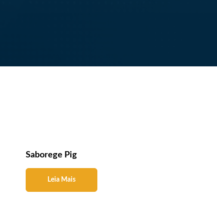
Rações
Micropeletizadas
Suitege
Saborege Pig
Leia Mais