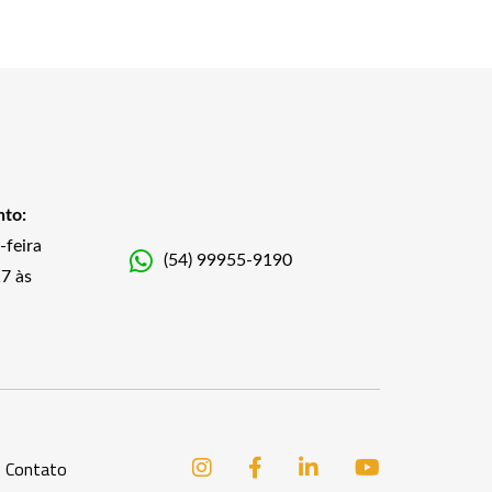
nto:
-feira
(54) 99955-9190
7 às
Contato